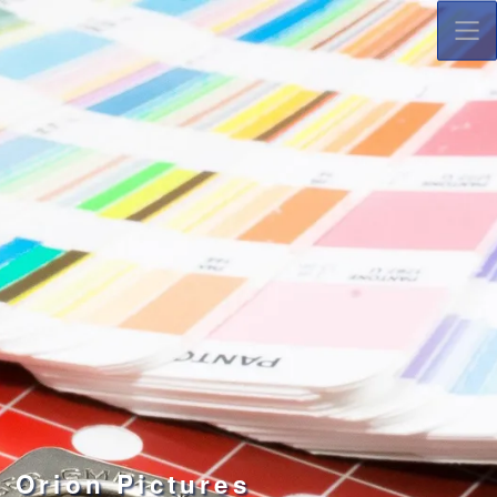
コ
ナ
ン
ビ
テ
ゲ
ン
ー
ツ
シ
へ
ョ
ス
ン
キ
に
ッ
移
プ
動
Orion Pictures