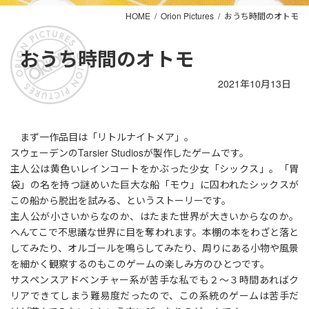
HOME
Orion Pictures
おうち時間のオトモ
おうち時間のオトモ
2021年10月13日
まず一作品目は「リトルナイトメア」。
スウェーデンのTarsier Studiosが製作したゲームです。
主人公は黄色いレインコートをかぶった少女「シックス」。「胃
袋」の名を持つ謎めいた巨大な船「モウ」に囚われたシックスが
この船から脱出を試みる、というストーリーです。
主人公が小さいからなのか、はたまた世界が大きいからなのか。
へんてこで不思議な世界に目を奪われます。本棚の本をわざと落と
してみたり、オルゴールを鳴らしてみたり、周りにある小物や風景
を細かく観察するのもこのゲームの楽しみ方のひとつです。
サスペンスアドベンチャー系が苦手な私でも２～３時間あればク
リアできてしまう難易度だったので、この系統のゲームは苦手だ