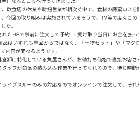
屋」なるところへ行ってきました。
、飲食店の休業や時短営業が相次ぐ中で、食材の廃棄ロスを
ら、今回の取り組みは実施されているそうで、TV等で度々この
ました。
れたHPで事前に注文して予約 → 受け取り当日にお金を払っ
商品はいずれも単品からではなく、「干物セット」や「マグ
って内容が変わるようです。
食卸に特化している魚屋さんが、お値打ち価格で直接お客さ
スタッフが商品の積み込み作業を行ってくれるので、待ち時間
ライブスルーのみの対応なのでオンラインで注文して、それ
野菜や肉も同じ要領で展開されているそうです。
品を食べてみて、かなりお得だと思ったので、また機会があれ