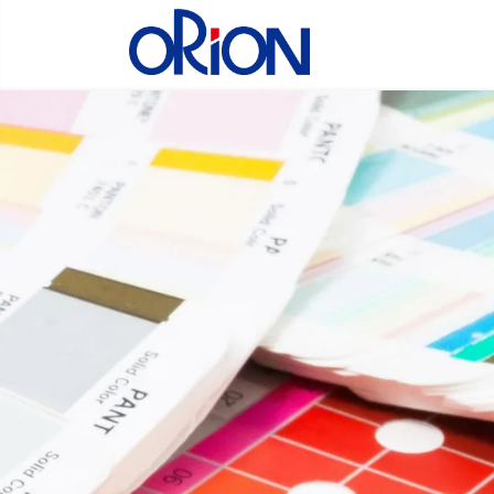
コ
ナ
ン
ビ
テ
ゲ
ン
ー
ツ
シ
へ
ョ
ス
ン
キ
に
ッ
移
プ
動