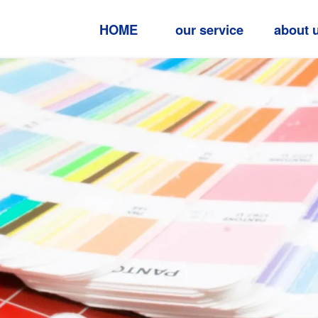
HOME
our service
about 