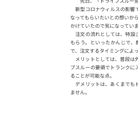
先日、「ドライブスルー魚
新型コロナウィルスの影響で
なってもらいたいとの想いか
かけていたので気になってい
注文の流れとしては、特設さ
もらう。といったかんじで、
で、注文するタイミングによ
メリットとしては、普段は外
ブスルーの要領でトランクに
ることが可能な点。
デメリットは、あくまでもド
ません。
といったところでしょうか。
現在では魚だけに留まらず、
個人的には、実際に届いた商
Orion Pictures
カテゴリー