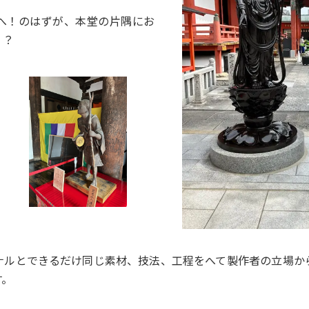
へ！のはずが、本堂の片隅にお
？？
ナルとできるだけ同じ素材、技法、工程をへて製作者の立場か
す。