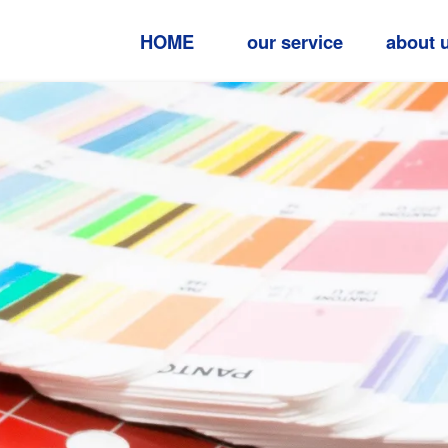
HOME
our service
about 