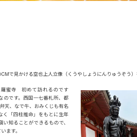
のCMで見かける空也上人立像（くうやしょうにんりゅうぞう）
波羅蜜寺 初めて訪れるのです
なのです。西国一七番札所、都
い弁天、なで牛、おみくじも有名
なく「四柱推命」をもとに生年
窺い知ることができるもので、
ています。