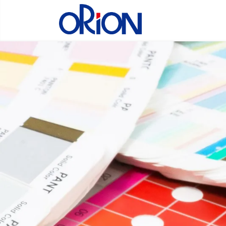
コ
ナ
ン
ビ
テ
ゲ
ン
ー
ツ
シ
へ
ョ
ス
ン
キ
に
ッ
移
プ
動