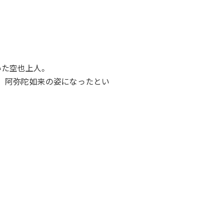
いた空也上人。
、阿弥陀如来の姿になったとい
返り待ってくれる阿弥陀様を深