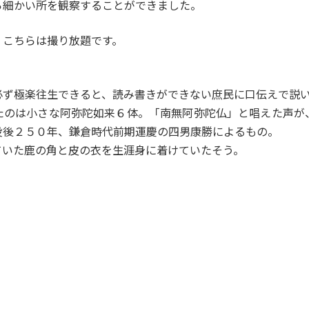
ら細かい所を観察することができました。
、こちらは撮り放題です。
必ず極楽往生できると、読み書きができない庶民に口伝えで説
たのは小さな阿弥陀如来６体。「南無阿弥陀仏」と唱えた声が
没後２５０年、鎌倉時代前期運慶の四男康勝によるもの。
ていた鹿の角と皮の衣を生涯身に着けていたそう。
」のみかえり阿弥陀を思い出します。皆ついて来ているか振り