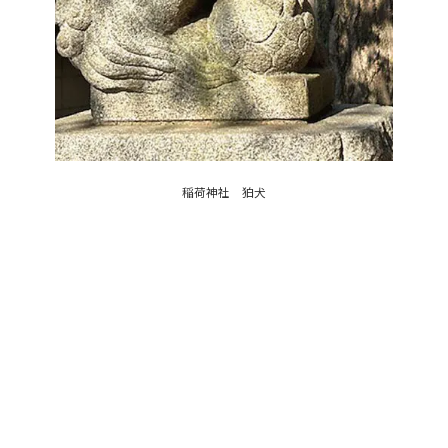
稲荷神社 狛犬
稲荷神社の阿形の狛犬は子供を抱き、吽形の狛犬は鞠を持っている
という、なんとも微笑ましい姿です。
東玉川神社のもう一つの魅力は、四季折々の自然を楽しめるこ
と。春は桜、夏は緑葉、秋は紅葉、冬は雪景色と、一年を通して
美しい風景が広がります。野鳥や昆虫も多く、近い将来地下水か
ら清らかな小川を作り、ホタルの幼虫が育つための水草を植え、
餌になる巻貝を養殖しホタルが住める環境をつくり、淡い光を放
つホタルが舞う光景がみれるのではと思わせる自然環境です。