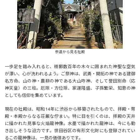
参道から見る社殿
一歩足を踏み入れると、樹齢数百年の木々に囲まれた神聖な空気
が漂い、心が洗われるよう。ご祭神は、武勇・開拓の神である建御
名方命、山の神・農耕の神である大山咋神、そして誉田別命（応
神天皇）の三柱。厄除・方位除、家運隆盛、子孫繁栄、知恵の神
としても信仰を集めています。
現在の社殿は、昭和14年に渋谷から移築されたもので、拝殿・幣
殿・本殿からなる荘厳な佇まい。特に目を引くのは、拝殿の天井
に描かれた見事な火焔龍神像。水墨で描かれた龍神は、今にも動
き出しそうな迫力です。世田谷区の有形文化財にも登録されてい
るこの龍神像は、一見の価値ありです。