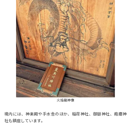
火焔龍神像
境内には、神楽殿や手水舎のほか、稲荷神社、御嶽神社、疱瘡神
社も鎮座しています。