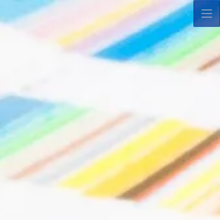
コ
ナ
ン
ビ
テ
ゲ
ン
ー
ツ
シ
へ
ョ
ス
ン
キ
に
ッ
移
プ
動