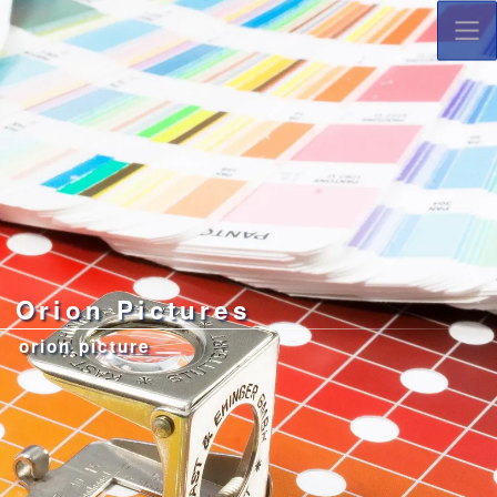
コ
ナ
ン
ビ
テ
ゲ
ン
ー
ツ
シ
へ
ョ
ス
ン
キ
に
ッ
移
プ
動
Orion Pictures