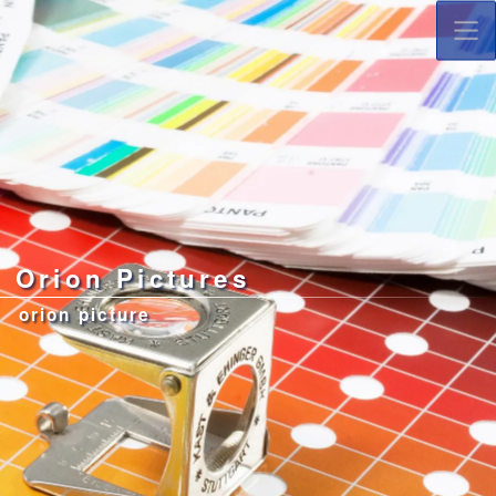
コ
ナ
ン
ビ
テ
ゲ
ン
ー
ツ
シ
へ
ョ
ス
ン
キ
に
ッ
移
プ
動
Orion Pictures