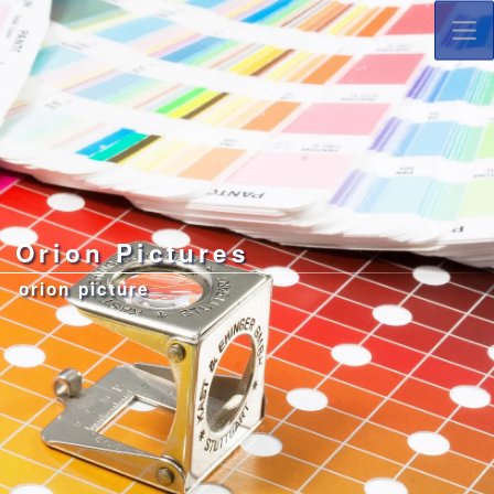
コ
ナ
ン
ビ
テ
ゲ
ン
ー
ツ
シ
へ
ョ
ス
ン
キ
に
ッ
移
プ
動
Orion Pictures